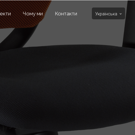
екти
Чому ми
Контакти
Українська
O