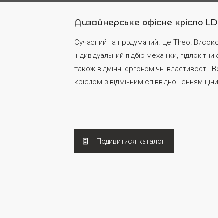
Дизайнерське офісне крісло LD
Сучасний та продуманий. Це Тhео! Високоя
індивідуальний підбір механіки, підлокітник
також відмінні ергономічні властивості. 
кріслом з відмінним співвідношенням ціни 
Подивитися каталог