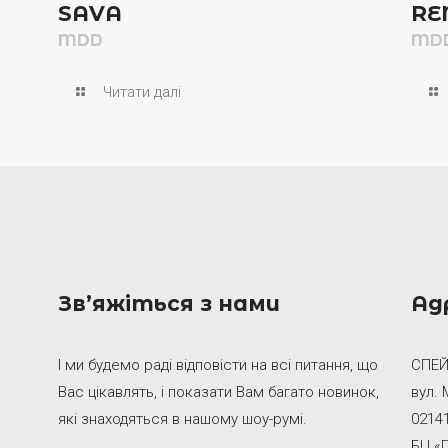
SAVA
RE
MDD
MD
Читати далі
Зв’яжіться з нами
Ад
І ми будемо раді відповісти на всі питання, що
СПЕЙ
Вас цікавлять, і показати Вам багато новинок,
вул. 
які знаходяться в нашому шоу-румі.
02141
БЦ «