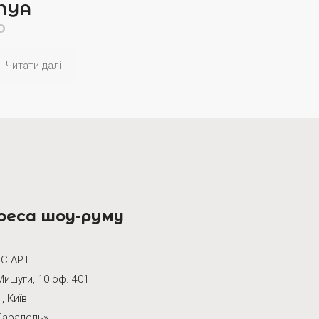
NYA
D
Читати далі
реса шоу-руму
С АРТ
Мишуги, 10 оф. 401
, Київ
Паралель»