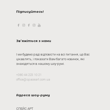
Підписуйтесь!
Зв’яжіться з нами
І ми будемо раді відповісти на всі питання, що Вас
цікавлять, і показати Вам багато новинок, які
знаходяться в нашому шоу-румі.
+380 44 223 10 21
office@spaceart.com.ua
Адреса шоу-руму
СПЕЙС АРТ