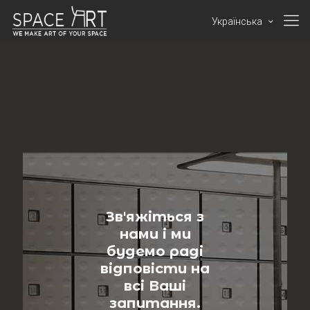
Українська
Зв'яжіться з
нами і ми
будемо раді
відповісти на
всі Ваші
запитання.