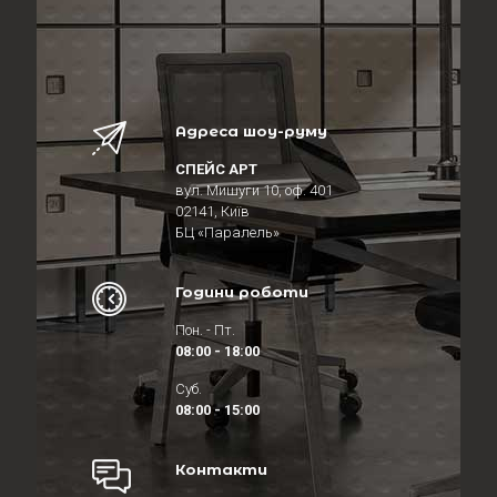
Адреса шоу-руму
СПЕЙС АРТ
вул. Мишуги 10, оф. 401
02141, Київ
БЦ «Паралель»
Години роботи
Пон. - Пт.
08:00 - 18:00
Суб.
08:00 - 15:00
Контакти