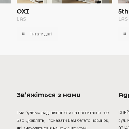
OXI
5t
LAS
LAS
Читати далі
Зв’яжіться з нами
Ад
І ми будемо раді відповісти на всі питання, що
СПЕЙ
Вас цікавлять, і показати Вам багато новинок,
вул. 
які знаходяться в нашому шоу-румі.
02141