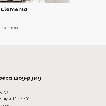
h Elementa
Читати далі
реса шоу-руму
С АРТ
Мишуги, 10 оф. 401
, Київ