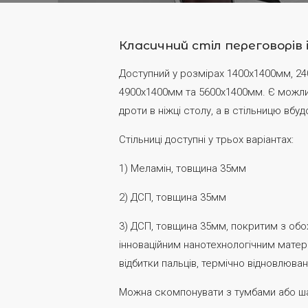
Класичний стіл переговорів і
Доступний у розмірах 1400х1400мм, 2
4900x1400мм та 5600x1400мм. Є можли
дроти в ніжці столу, а в стільницю вбу
Стільниці доступні у трьох варіантах:
1) Меламін, товщина 35мм
2) ДСП, товщина 35мм
3) ДСП, товщина 35мм, покритим з обо
інноваційним нанотехнологічним матері
відбитки пальців, термічно відновлюван
Можна скомпонувати з тумбами або шаф