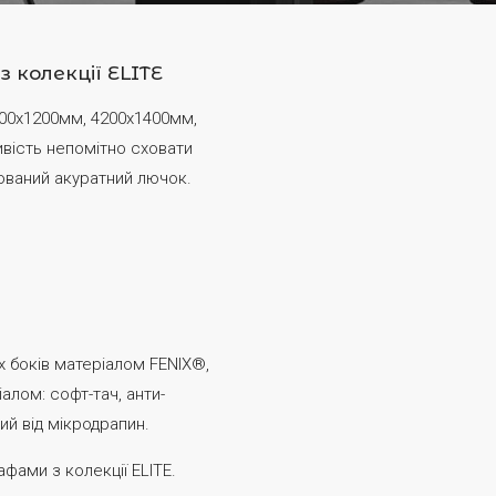
з колекції ELITE
400х1200мм, 4200x1400мм,
вість непомітно сховати
дований акуратний лючок.
х боків матеріалом FENIX®,
алом: софт-тач, анти-
ий від мікродрапин.
ами з колекції ELITE.