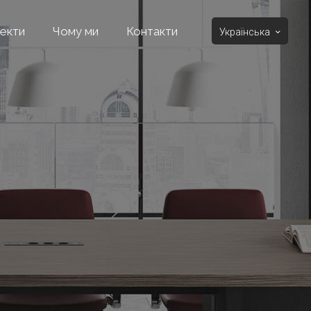
екти
Чому ми
Контакти
Українська