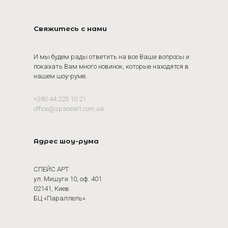
Свяжитесь с нами
И мы будем рады ответить на все Ваши вопросы и
показать Вам много новинок, которые находятся в
нашем шоу-руме.
+380 44 223 10 21
office@spaceart.com.ua
Адрес шоу-рума
СПЕЙС АРТ
ул. Мишуги 10, оф. 401
02141, Киев
БЦ «Параллель»