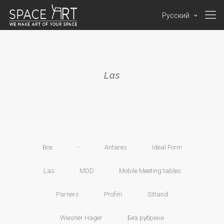
Русский
Las
Все
-
Antares
Ideal Form
Las
MDD
Mobile Meeting tables
Parners
Profim
Sitland
Wiesner Hager
Без рубрики